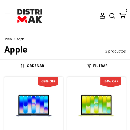
0
Inicio
>
Apple
Apple
3 productos
ORDENAR
FILTRAR
-
39
%
OFF
-
34
%
OFF