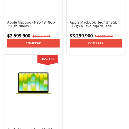
Apple Macbook Neo 13" 8Gb
Apple Macbook Neo 13" 8Gb
256gb Nuevo
512gb Nuevo caja sellada
Lector de huella
$2.599.900
$3.299.900
$4.285.571
$4.999.857
COMPRAR
COMPRAR
-
45
%
OFF