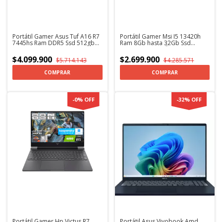
Portátil Gamer Asus Tuf A16 R7
Portátil Gamer Msi I5 13420h
7445hs Ram DDR5 Ssd 512gb
Ram 8Gb hasta 32Gb Ssd
Rtx4050 Windows 11 +
512gb Rtx 3050 Ñ
KaspersKy
$4.099.900
$2.699.900
$5.714.143
$4.285.571
COMPRAR
COMPRAR
-
0
%
OFF
-
32
%
OFF
Portátil Gamer Hp Victus R7
Portátil Asus Vivobook Amd