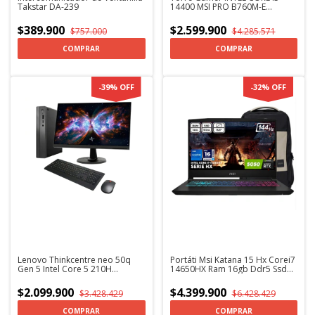
Takstar DA-239
14400 MSI PRO B760M-E
CORSAIR VENGEANCE 8GB
DDR5 SSD CRUCIAL E100 480GB
$389.900
$2.599.900
$757.000
$4.285.571
MONITOR MSI PRO-MP242-E14A
24 TECLADO Y MOUSE
COMPRAR
-
39
%
OFF
-
32
%
OFF
Lenovo Thinkcentre neo 50q
Portáti Msi Katana 15 Hx Corei7
Gen 5 Intel Core 5 210H
14650HX Ram 16gb Ddr5 Ssd
monitor, mouse y teclado 23.8
512gb Rtx 5050 8Gb Ddr7 W11
Pulgadas Computador de
+ KaspersKy + Morral MSI
$2.099.900
$4.399.900
$3.428.429
$6.428.429
escritorio
COMPRAR
COMPRAR