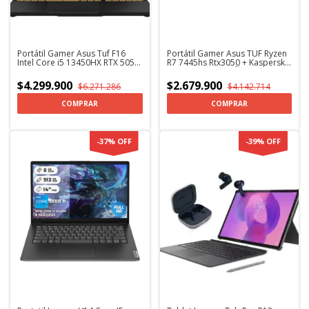
Portátil Gamer Asus Tuf F16
Portátil Gamer Asus TUF Ryzen
Intel Core i5 13450HX RTX 5050
R7 7445hs Rtx3050 + Kaspersky
16GB DDR5 RAM 512GB SSD
Teclado Español Ñ
Win 11 + Kaspersky
$4.299.900
$2.679.900
$6.271.286
$4.142.714
COMPRAR
-
37
%
OFF
-
39
%
OFF