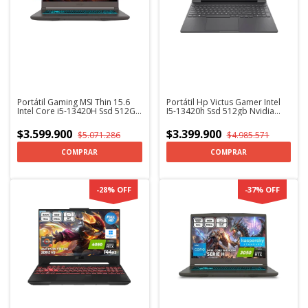
Portátil Gaming MSI Thin 15.6
Portátil Hp Victus Gamer Intel
Intel Core i5-13420H Ssd 512GB
I5-13420h Ssd 512gb Nvidia
RTX 4050 6Gb + Kaspersky
Rtx4050 6Gb Windows 11 +
KaspersKy
$3.599.900
$3.399.900
$5.071.286
$4.985.571
COMPRAR
COMPRAR
-
28
%
OFF
-
37
%
OFF