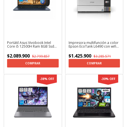
Portátil Asus Vivobook Intel
Impresora multifunción a color
Core i5 12500H Ram 8GB Ssd
Epson EcoTank L6490 con wifi
512GB Fhd + MORRAL
110V
$2.089.900
$1.425.900
$2.799.857
$3.285.571
COMPRAR
COMPRAR
-
38
%
OFF
-
30
%
OFF