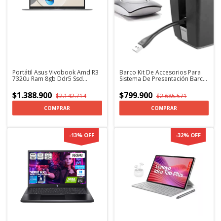
Portátil Asus Vivobook Amd R3
Barco Kit De Accesorios Para
7320u Ram 8gb Ddr5 Ssd
Sistema De Presentación Barco
512gb
R9861500p01 ClickShare
$1.388.900
$799.900
$2.142.714
$2.685.571
-
13
%
OFF
-
32
%
OFF