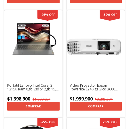
-
26
%
OFF
-
39
%
OFF
Portatil Lenovo Intel Core I3
Video Proyector Epson
1315u Ram 8gb Ssd 512gb 15,6
Powerlite E24 Xga 3lcd 3600
FHD
Lumens Blanco 110v + Soporte
$1.398.900
$1.999.900
$1.899.857
$3.285.571
-
75
%
OFF
-
35
%
OFF