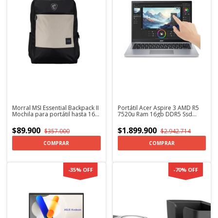
Morral MSI Essential Backpack II
Portátil Acer Aspire 3 AMD R5
Mochila para portátil hasta 16
7520u Ram 16gb DDR5 Ssd
Pulgadas
512gb LCD 15.6" Touch
$89.900
$1.899.900
$357.000
$2.942.714
-
35
%
OFF
-
70
%
OFF