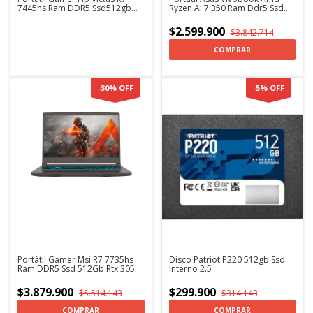
7445hs Ram DDR5 Ssd512gb
Ryzen Ai 7 350 Ram Ddr5 Ssd
Nvidia Rtx4050 6gb Windows 11
512gb 16 Pulg Computador
+ kaspersky
Portátil
$2.599.900
$3.842.714
COMPRAR
-
30
%
OFF
-
5
%
OFF
Portátil Gamer Msi R7 7735hs
Disco Patriot P220 512gb Ssd
Ram DDR5 Ssd 512Gb Rtx 3050
Interno 2.5
15,6" FHD + Kaspersky
$3.879.900
$299.900
$5.514.143
$314.143
COMPRAR