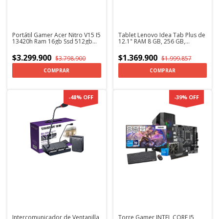
Portátil Gamer Acer Nitro V15 I5
Tablet Lenovo Idea Tab Plus de
13420h Ram 16gb Ssd 512gb
12.1" RAM 8 GB, 256 GB,
Rtx 5050 8gb + KaspersKy
Teclado - Lapiz - Auriculares +
(OPEN BOX)
Antivirus Combo
$3.299.900
$1.369.900
$3.798.900
$1.999.857
COMPRAR
-
48
%
OFF
-
39
%
OFF
Intercomunicador de Ventanilla
Torre Gamer INTEL CORE I5