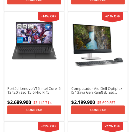
COMPRAR
COMPRAR
-
14
%
OFF
-
61
%
OFF
Portátil Lenovo V15 Intel Core I5
Computador Aio Dell Optiplex
13420h Ssd 15.6 Fhd RJ45
I5 13ava Gen Ram8gb Ssd
256gb
$2.689.900
$2.199.900
$3.142.714
$5.699.857
COMPRAR
COMPRAR
-
39
%
OFF
-
27
%
OFF