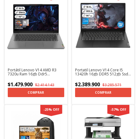
Portátil Lenovo V14 AMD R3
Portatil Lenovo V14 Core I5
7320u Ram 16gb Ddr5
13420h 16gb DDR5 512gb Ssd
5500mhz Ssd 256gb G4 Fhd
Iron Grey
$1.479.900
$2.389.900
$2.414.143
$3.285.571
COMPRAR
COMPRAR
-
25
%
OFF
-
57
%
OFF