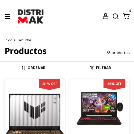
0
Inicio
>
Productos
Productos
65 productos
ORDENAR
FILTRAR
-
31
%
OFF
-
35
%
OFF