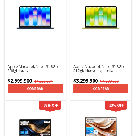
Apple Macbook Neo 13" 8Gb
Apple Macbook Neo 13" 8Gb
256gb Nuevo
512gb Nuevo caja sellada
Lector de huella
$2.599.900
$3.299.900
$4.285.571
$4.999.857
COMPRAR
COMPRAR
-
38
%
OFF
-
33
%
OFF