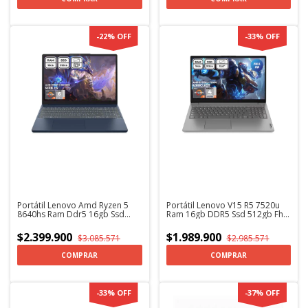
-
22
%
OFF
-
33
%
OFF
Portátil Lenovo Amd Ryzen 5
Portátil Lenovo V15 R5 7520u
8640hs Ram Ddr5 16gb Ssd
Ram 16gb DDR5 Ssd 512gb Fhd
512gb 15,3 WUXGA Aluminio
15.6 Pul
$2.399.900
$1.989.900
$3.085.571
$2.985.571
COMPRAR
COMPRAR
-
33
%
OFF
-
37
%
OFF