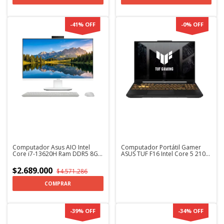
-
41
%
OFF
-
0
%
OFF
Computador Asus AIO Intel
Computador Portátil Gamer
Core i7-13620H Ram DDR5 8GB
ASUS TUF F16 Intel Core 5 210H
Ssd 512GB 27" + Kaspersky
RAM DDR5 Disco SSD RTX 3050
6GB + KASPERSKY
$2.689.000
$4.571.286
COMPRAR
-
39
%
OFF
-
34
%
OFF