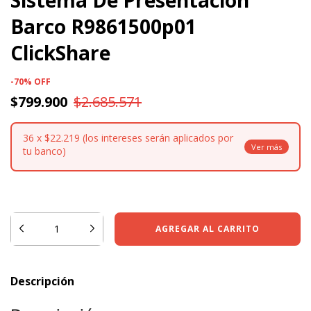
Sistema De Presentación
Barco R9861500p01
ClickShare
-
70
%
OFF
$799.900
$2.685.571
36
x
$22.219 (los intereses serán aplicados por
tu banco)
¡No te lo pierdas, es el último!
Descripción