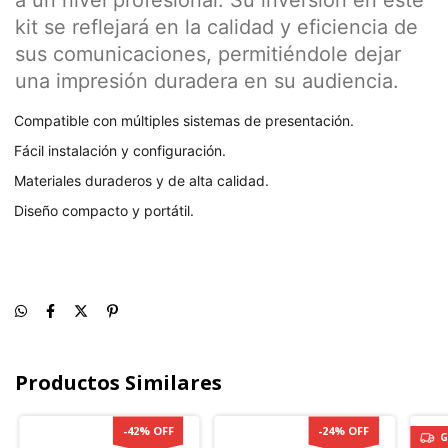
a un nivel profesional. Su inversión en este
kit se reflejará en la calidad y eficiencia de
sus comunicaciones, permitiéndole dejar
una impresión duradera en su audiencia.
Compatible con múltiples sistemas de presentación.
Fácil instalación y configuración.
Materiales duraderos y de alta calidad.
Diseño compacto y portátil.
Productos Similares
-
42
%
OFF
-
24
%
OFF
G