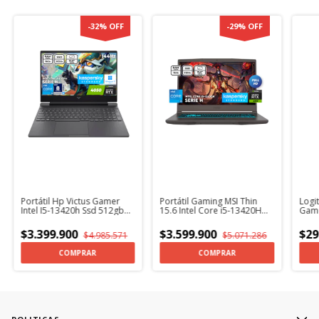
-
32
%
OFF
-
29
%
OFF
Portátil Hp Victus Gamer
Portátil Gaming MSI Thin
Logi
Intel I5-13420h Ssd 512gb
15.6 Intel Core i5-13420H
Game
Nvidia Rtx4050 6Gb
Ssd 512GB RTX 4050 6Gb +
25.6
Windows 11 + KaspersKy
Kaspersky
$3.399.900
$3.599.900
$29
$4.985.571
$5.071.286
COMPRAR
COMPRAR