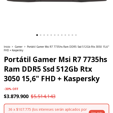
Inicio
>
Gamer
>
Portátil Gamer Msi R7 7735hs Ram DDR5 Ssd 512Gb Rtx 3050 15,6"
FHD + Kaspersky
Portátil Gamer Msi R7 7735hs
Ram DDR5 Ssd 512Gb Rtx
3050 15,6" FHD + Kaspersky
-
30
%
OFF
$3.879.900
$5.514.143
36
x
$107.775 (los intereses serán aplicados por