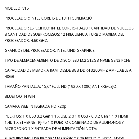
MODELO: V15
PROCESADOR: INTEL CORE I5 DE 13TH GENERACIÓ
PROCESADOR ESPECIFICO: INTEL CORE I5-13420H CANTIDAD DE NUCLEOS:
8 CANTIDAD DE SUBPROCESOS: 12 FRECUENCIA TURBO MAXIMA DEL
PROCESADOR: 4.60 GHZ.
GRAFICOS DEL PROCESADOR: INTEL UHD GRAPHICS.
TIPO DE ALMACENAMIENTO DE DISCO: SSD M.2 512GB NVME GEN3 PCI-E
CAPACIDAD DE MEMORIA RAM: DESDE 8GB DDR4 3200MHZ AMPLIABLE A
40GB
TAMAÑO PANTALLA: 15,6" FULL HD (1920 X 1080) ANTIRREFLEJO.
BLUETOOTH WIFI
CAMARA WEB INTEGRADA HD 720p
PUERTOS: 1 X USB 3.2 Gen 1 1 X USB 2.0 1 X USB - C 3.2 Gen 1 1 X HDMI
1.4b 1 X ETHERNET RJ-45 1 X PUERTO COMBINADO DE AUDIFONOS Y
MICROFONO 1 X ENTRADA DE ALIMENTACIÓN NOTA:
EL EQUIPO INCLUYE PROGRAMAS BÁSICOS DE ESTUDIO INSTALADOS