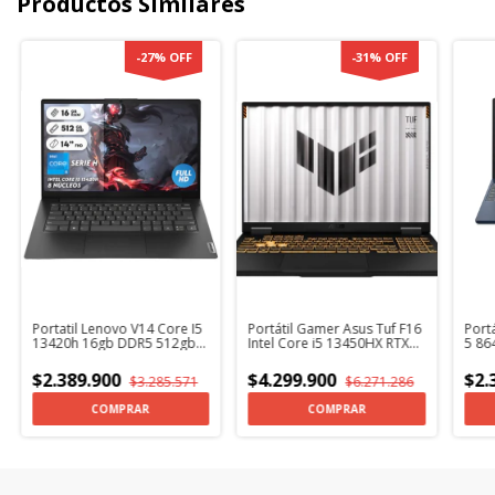
Productos Similares
-
27
%
OFF
-
31
%
OFF
Portatil Lenovo V14 Core I5
Portátil Gamer Asus Tuf F16
Port
13420h 16gb DDR5 512gb
Intel Core i5 13450HX RTX
5 86
Ssd Iron Grey
5050 16GB DDR5 RAM
Ssd 
512GB SSD Win 11 +
Alum
$2.389.900
$4.299.900
$2.
$3.285.571
$6.271.286
Kaspersky
COMPRAR