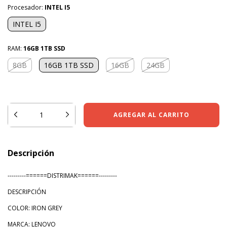
Procesador:
INTEL I5
INTEL I5
RAM:
16GB 1TB SSD
8GB
16GB 1TB SSD
16GB
24GB
¡No te lo pierdas, es el último!
Descripción
---------======DISTRIMAK======---------
DESCRIPCIÓN
COLOR: IRON GREY
MARCA: LENOVO