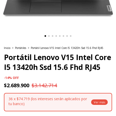
Inicio
>
Portátiles
>
Portátil Lenovo V15 Intel Core I5 13420h Ssd 15.6 Fhd RJ45
Portátil Lenovo V15 Intel Core
I5 13420h Ssd 15.6 Fhd RJ45
-
14
%
OFF
$2.689.900
$3.142.714
36
x
$74.719 (los intereses serán aplicados por
tu banco)