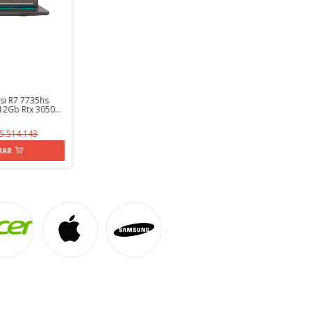
si R7 7735hs
12Gb Rtx 3050
persky
5.514.143
RAR