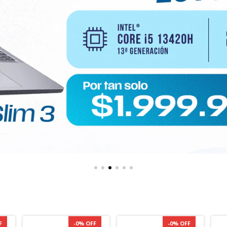
F
-
0
%
OFF
-
0
%
OFF