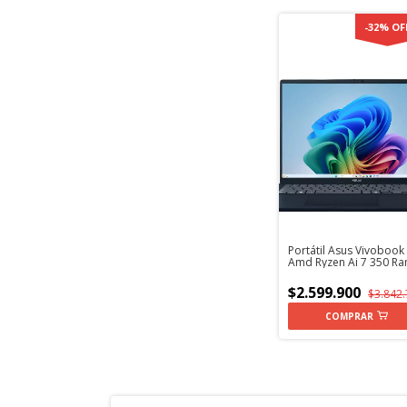
-
32
%
OF
Portátil Asus Vivobook
Amd Ryzen Ai 7 350 R
Ddr5 Ssd 512gb 16 Pul
Computador Portátil
$2.599.900
$3.842
COMPRAR