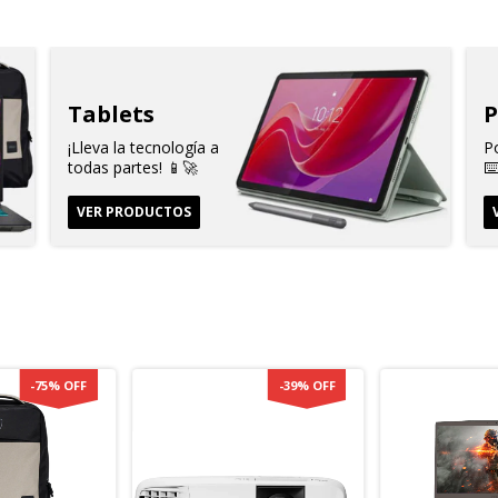
Tablets
P
¡Lleva la tecnología a
Po
todas partes! 📱🚀
⌨
VER PRODUCTOS
-
75
%
OFF
-
39
%
OFF