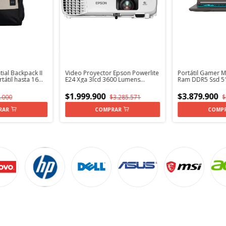
tial Backpack II
Video Proyector Epson Powerlite
Portátil Gamer M
tátil hasta 16
E24 Xga 3lcd 3600 Lumens
Ram DDR5 Ssd 5
Blanco 110v + Soporte
15,6" FHD + Kas
$1.999.900
$3.879.900
.000
$3.285.571
$
COMP