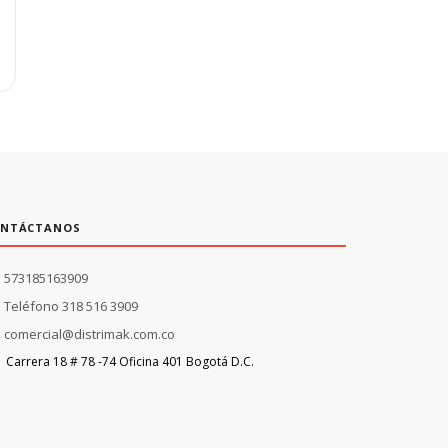
NTÁCTANOS
573185163909
Teléfono 318 516 3909
comercial@distrimak.com.co
Carrera 18 # 78 -74 Oficina 401 Bogotá D.C.