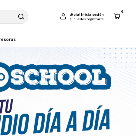
0
¡Hola!
Inicia sesión
O puedes registrarte
resoras