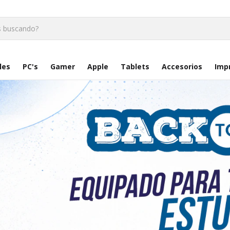
les
PC's
Gamer
Apple
Tablets
Accesorios
Imp