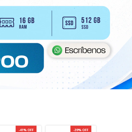
-
41
%
OFF
-
39
%
OFF
-
3