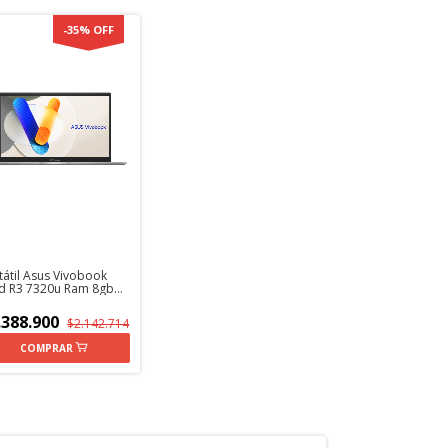
-
35
%
OFF
tátil Asus Vivobook
 R3 7320u Ram 8gb
5 Ssd 512gb
.388.900
$2.142.714