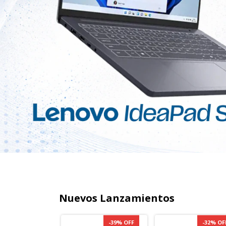
Nuevos Lanzamientos
-
39
%
OFF
-
39
%
OFF
-
32
%
OF