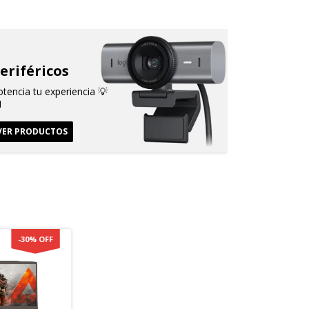
eriféricos
tencia tu experiencia 💡
️
VER PRODUCTOS
-
30
%
OFF