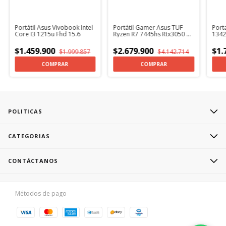
Portátil Asus Vivobook Intel
Portátil Gamer Asus TUF
Port
Core I3 1215u Fhd 15.6
Ryzen R7 7445hs Rtx3050 +
1342
Kaspersky
512g
$1.459.900
$2.679.900
$1.
$1.999.857
$4.142.714
COMPRAR
COMPRAR
POLITICAS
CATEGORIAS
CONTÁCTANOS
Métodos de pago