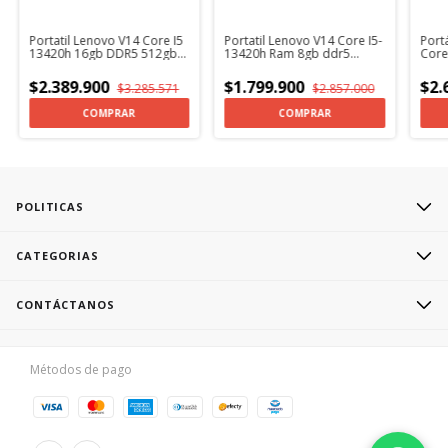
Portatil Lenovo V14 Core I5
Portatil Lenovo V14 Core I5-
Portá
13420h 16gb DDR5 512gb
13420h Ram 8gb ddr5
Core
Ssd Iron Grey
512gb Ssd Iron Grey
RJ45
$2.389.900
$1.799.900
$2.
$3.285.571
$2.857.000
COMPRAR
COMPRAR
POLITICAS
CATEGORIAS
CONTÁCTANOS
Métodos de pago