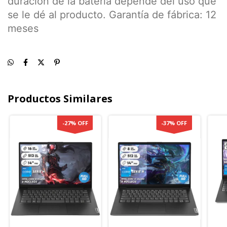
duración de la batería depende del uso que
se le dé al producto. Garantía de fábrica: 12
meses
Productos Similares
-
27
%
OFF
-
37
%
OFF