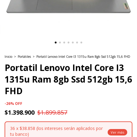
Inicio
>
Portátiles
>
Portatil Lenovo Intel Core I3 1315u Ram 8gb Ssd 512gb 15,6 FHD
Portatil Lenovo Intel Core I3
1315u Ram 8gb Ssd 512gb 15,6
FHD
-
26
%
OFF
$1.398.900
$1.899.857
36
x
$38.858 (los intereses serán aplicados por
tu banco)